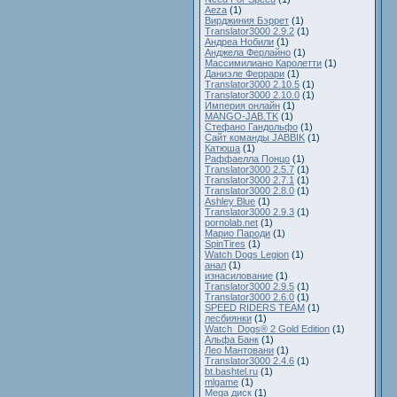
Aeza
(1)
Вирджиния Бэррет
(1)
Translator3000 2.9.2
(1)
Андреа Нобили
(1)
Анджела Ферлайно
(1)
Массимилиано Каролетти
(1)
Даниэле Феррари
(1)
Translator3000 2.10.5
(1)
Translator3000 2.10.0
(1)
Империя онлайн
(1)
MANGO-JAB.TK
(1)
Стефано Гандольфо
(1)
Сайт команды JABBIK
(1)
Катюша
(1)
Раффаелла Понцо
(1)
Translator3000 2.5.7
(1)
Translator3000 2.7.1
(1)
Translator3000 2.8.0
(1)
Ashley Blue
(1)
Translator3000 2.9.3
(1)
pornolab.net
(1)
Марио Пароди
(1)
SpinTires
(1)
Watch Dogs Legion
(1)
анал
(1)
изнасилование
(1)
Translator3000 2.9.5
(1)
Translator3000 2.6.0
(1)
SPEED RIDERS TEAM
(1)
лесбиянки
(1)
Watch_Dogs® 2 Gold Edition
(1)
Альфа Банк
(1)
Лео Мантовани
(1)
Translator3000 2.4.6
(1)
bt.bashtel.ru
(1)
mlgame
(1)
Mega диск
(1)