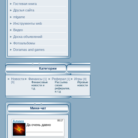
Гостевая книга
Друзья сайта
mlgame
Инструменты web
Видео
Доска объявлений
Фотоальбомы
Doramas and games
Категории
Новости
Финансы
Реферал
Игры
[1]
[1]
[8]
[6]
Финансовые
Рассылка
Игровые
новости и
своих
новости
т.д.
рефералов,
и.т.д
Мини-чат