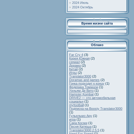
2024 Июль
2024 Октябрь
Время жизни сайта
Облако
Far Cry 4
(3)
Корея Южная
(2)
сериал
(2)
Дорама
(2)
Китай
(2)
Игры
(2)
Translator3000
(2)
Doramas and games
(2)
Гонка подходит к концу
(1)
Федерика Томмази
(1)
Уильям Де Вито
(1)
Hamster Kombat
(1)
DRIVE2 — это автомобильная
социальн
(1)
myfootball
(1)
Подписка на Boosty Translator3000
(1)
Гульельмо Ару
(1)
игpa
(1)
Сара Косми
(1)
Песня Катюша
(1)
Translator3000 2.5.5
(1)
Need For Speed
(1)